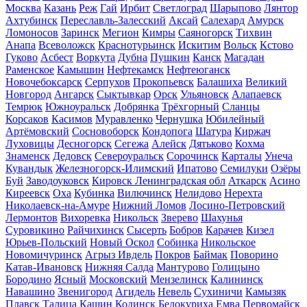
Москва
Казань
Реж
Гай
Ирбит
Светлоград
Шарыпово
Лянтор
Ахтубинск
Переславль-Залесский
Аксай
Салехард
Амурск
Ломоносов
Заринск
Мегион
Кимры
Саяногорск
Тихвин
Анапа
Всеволожск
Краснотурьинск
Искитим
Вольск
Кстово
Гуково
Асбест
Воркута
Дубна
Пушкин
Канск
Магадан
Раменское
Камышин
Нефтекамск
Нефтеюганск
Новочебоксарск
Серпухов
Прокопьевск
Балашиха
Великий
Новгород
Ангарск
Сыктывкар
Орск
Ульяновск
Алапаевск
Темрюк
Южноуральск
Добрянка
Трёхгорный
Сланцы
Корсаков
Касимов
Муравленко
Чернушка
Юбилейный
Артёмовский
Сосновоборск
Кондопога
Шатура
Киржач
Луховицы
Десногорск
Сегежа
Алейск
Дятьково
Кохма
Знаменск
Дедовск
Североуральск
Сорочинск
Карталы
Унеча
Кувандык
Железногорск-Илимский
Ипатово
Семилуки
Озёры
Буй
Заводоуковск
Кировск Ленинградская обл
Аткарск
Асино
Киреевск
Оха
Кубинка
Вилючинск
Нелидово
Нерехта
Николаевск-на-Амуре
Нижний Ломов
Лосино-Петровский
Лермонтов
Вихоревка
Никольск
Зверево
Шахунья
Суровикино
Райчихинск
Сысерть
Бобров
Карачев
Кизел
Юрьев-Польский
Новый Оскол
Собинка
Никольское
Новомичуринск
Агрыз
Ивдель
Покров
Баймак
Поворино
Катав-Ивановск
Нижняя Салда
Мантурово
Голицыно
Бородино
Ясный
Московский
Мензелинск
Калининск
Навашино
Звенигород
Агидель
Невель
Сухиничи
Камызяк
Плавск
Талица
Кашин
Кодинск
Белокуриха
Емва
Первомайск