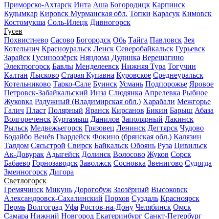
Приморско-Ахтарск
Инта
Аша
Богородицк
Карпинск
Кудымкар
Кировск Мурманская обл.
Топки
Карасук
Кимовск
Костомукша
Соль-Илецк
Дивногорск
Гусев
Похвистнево
Сасово
Богородск
Обь
Тайга
Павловск
Зея
Котельнич
Красноуральск
Ленск
Северобайкальск
Гурьевск
Зарайск
Гусиноозёрск
Няндома
Дудинка
Верещагино
Электрогорск
Бавлы
Менделеевск
Нижняя Тура
Тогучин
Калтан
Лысково
Старая Купавна
Куровское
Среднеуральск
Котельниково
Тарко-Сале
Буинск
Усмань
Подпорожье
Яровое
Петровск-Забайкальский
Инза
Слюдянка
Апрелевка
Рыбное
Жуковка
Радужный (Владимирская обл.)
Харабали
Межгорье
Галич
Пласт
Полярный
Яранск
Кирсанов
Бикин
Барыш
Абаза
Волгореченск
Куртамыш
Данилов
Заполярный
Лакинск
Рыльск
Медвежьегорск
Грязовец
Ленинск
Дегтярск
Чудово
Бодайбо
Венёв
Гвардейск
Фокино (брянская обл.)
Калязин
Талдом
Сясьстрой
Свирск
Байкальск
Обоянь
Руза
Цивильск
Ак-Довурак
Адыгейск
Долинск
Волосово
Жуков
Сорск
Бабаево
Горнозаводск
Заволжск
Сосновка
Звенигово
Судогда
Змеиногорск
Дигора
Светлогорск
Гремячинск
Микунь
Дорогобуж
Заозёрный
Высоковск
Александровск-Сахалинский
Порхов
Суздаль
Красноярск
Пермь
Волгоград
Уфа
Ростов-на-Дону
Челябинск
Омск
Самара
Нижний Новгород
Екатеринбург
Санкт-Петербург