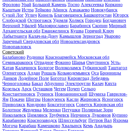
Фролово
Урай
Большой Камень
Тосно
Алексеевка
Коркино
Кыштым
Истра
Тейково
Абинск
Азнакаево
Новокубанск
Сухой Лог
Углич
Кинель
Благовещенск Башкортостан
Югорск
Слободской
Острогожск
Удомля
Холмск
Городец
Богданович
Верхний Уфалей
Малоярославец
Барабинск
Скопин
Мирный
Архангельская обл
Еманжелинск
Кушва
Горячий Ключ
Лабытнанги
Калач-на-Дону
Камышлов
Зерноград
Уварово
Заречный Свердловская обл
Новоалександровск
Новопавловск
Советский
Балабаново
Родники
Красноармейск Московская обл
Семикаракорск
Отрадное
Фокино
Шарья
Омутнинск
Усть-
Катав
Калачинск
Бологое
Волоколамск
Губкинский
Таштагол
Оленегорск
Алдан
Рошаль
Козьмодемьянск
Оса
Бронницы
Данков
Лодейное Поле
Боготол
Кировград
Лебедянь
Черноголовка
Бакал
Абдулино
Электроугли
Калач
Кяхта
Козельск
Арск
Осташков
Чегем
Почеп
Сельцо
Константиновск
Туринск
Новоаннинский
Шумиха
Гаврилов-
Ям
Покачи
Щигры
Новоузенск
Касли
Жирновск
Ясногорск
Приволжск
Кондрово
Бокситогорск
Советск Кировская обл
Болотное
Жердевка
Меленки
Петушки
Полярные Зори
Николаевск
Цимлянск
Трубчевск
Нерчинск
Лукоянов
Купино
Карабаново
Краснозаводск
Шлиссельбург
Петров Вал
Яхрома
Могоча
Карабаш
Камешково
Хвалынск
Кемь
Анадырь
Торопец
Верхний Тагил
Дрезна
Богучар