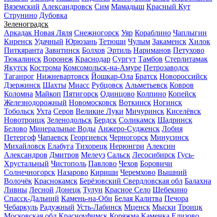
Вяземский
Александровск
Сим
Мамадыш
Красный Кут
Струнино
Дубовка
Зеленоградск
Аркадак
Новая Ляля
Снежногорск
Уяр
Кораблино
Чаплыгин
Киренск
Удачный
Юрюзань
Тетюши
Чулым
Закаменск
Хилок
Питкяранта
Завитинск
Болхов
Эртиль
Нариманов
Петухово
Тюкалинск
Воронеж
Краснодар
Сургут
Тамбов
Стерлитамак
Якутск
Кострома
Комсомольск-на-Амуре
Петрозаводск
Таганрог
Нижневартовск
Йошкар-Ола
Братск
Новороссийск
Дзержинск
Шахты
Миасс
Рубцовск
Альметьевск
Ковров
Коломна
Майкоп
Пятигорск
Одинцово
Колпино
Копейск
Железнодорожный
Новомосковск
Воткинск
Ногинск
Тобольск
Ухта
Серов
Великие Луки
Мичуринск
Киселёвск
Новотроицк
Зеленодольск
Бердск
Соликамск
Шадринск
Белово
Минеральные Воды
Анжеро-Судженск
Лобня
Петергоф
Чапаевск
Георгиевск
Черногорск
Минусинск
Михайловск
Елабуга
Тихорецк
Нерюнгри
Алексин
Александров
Дмитров
Мелеуз
Сальск
Лесосибирск
Гусь-
Хрустальный
Чистополь
Павлово
Чехов
Боровичи
Солнечногорск
Назарово
Кириши
Черемхово
Вышний
Волочёк
Краснокамск
Берёзовский Свердловская обл
Балахна
Ливны
Лесной
Донецк
Тулун
Красное Село
Шебекино
Спасск-Дальний
Камень-на-Оби
Белая Калитва
Печора
Чебаркуль
Радужный
Усть-Лабинск
Мценск
Мыски
Троицк
Московская обл
Красноуфимск
Коряжма
Каменка
Елизово