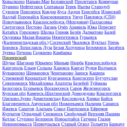
Ковылкино
Нарьян-Мар
Белоярский
Пролетарск
Коммунар
Пущино
Нефтегорск
Сортавала
Терек
Нытва
Стародуб
Суворов
Приозерск
Ковдор
Куса
Ардон
Енисейск
Иланский
Валдай
Поронайск
Красновишерск
Ужур
Павловск (СПб)
Новоульяновск
Краснослободск (Мордовия)
Палласовка
Светогорск
Пестово
Лагань
Очёр
Арамиль
Южа
Пересвет
Катайск
Гороховец
Шилка
Горняк
Белёв
Далматово
Балей
Окуловка
Малая Вишера
Нязепетровск
Гурьевск
(Калининградская обл.)
Сосенский
Чкаловск
Вуктыл
Урень
Боровск
Лихославль
Луза
Белая Холуница
Беломорск
Заозёрск
Зуевка
Печоры
Гаджиево
Камбарка
Пионерский
Щучье
Шагонар
Юрьевец
Миньяр
Нюрба
Краснослободск
Каргополь
Ельня
Сольцы
Харовск
Каргат
Рудня
Волчанск
Кувшиново
Шимановск
Черепаново
Заинск
Кашира
Стрежевой
Кронштадт
Курганинск
Кингисепп
Бугуруслан
Североморск
Михайловка
Апатиты
Белебей
Туймазы
Белогорск
Егорьевск
Воскресенск
Саров
Железногорск
Курская обл
Каменск-Шахтинский
Домодедово
Красногорск
Орехово-Зуево
Димитровград
Кисловодск
Химки
Бийск
Благовещенск Амурская обл
Нижнекамск
Нальчик
Саранск
Ижевск
Саратов
Алатырь
Сокол
Партизанск
Ефремов
Курчатов
Отрадный
Снежинск
Свободный
Верхняя Пышма
Котлас
Ступино
Белорецк
Новоалтайск
Гатчина
Глазов
Невинномысск
Первоуральск
Старый Оскол
Тольятти
Барнаул