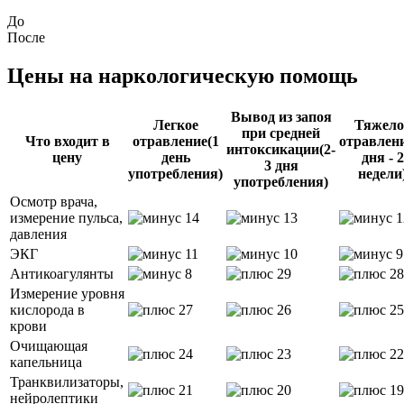
До
После
Цены
на наркологическую помощь
Вывод из запоя
Легкое
Тяжело
при средней
Что входит в
отравление
(1
отравлен
интоксикации
(2-
цену
день
дня - 2
3 дня
употребления)
недели
употребления)
Осмотр врача,
измерение пульса,
давления
ЭКГ
Антикоагулянты
Измерение уровня
кислорода в
крови
Очищающая
капельница
Транквилизаторы,
нейролептики