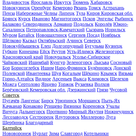
Владивосток
Ярославль
Иркутск
Тюмень
Хабаровск
Новокузнецк
Оренбург
Кемерово
Рязань
Томск
Астрахань
Пенза
Набережные Челны
Липецк
Тула
Киров Кировская обл.
Брянск
Курск
Иваново
Магнитогорск
Псков
Энгельс
Рыбинск
Балаково
Северодвинск
Армавир
Подольск
Королёв
Южно-
Сахалинск
Петропавловск-Камчатский
Сызрань
Норильск
Муром
Батайск
Новошахтинск
Сергиев Посад
Ноябрьск
Щёлково
Кызыл
Октябрьский
Ачинск
Северск
Новокуйбышевск
Елец
Долгопрудный
Бугульма
Кузнецк
Губкин
Кинешма
Ейск
Реутов
Усть-Илимск
Железногорск
Красноярский край
Новоуральск
Усолье-Сибирское
Чайковский
Ишимбай
Кунгур
Зеленогорск
Лысьва
Сосновый
Бор
Борисоглебск
Ишим
Наро-Фоминск
Будённовск
Донской
Полевской
Ивантеевка
Шуя
Когалым
Щёкино
Крымск
Вязьма
Горно-Алтайск
Видное
Арсеньев
Выкса
Климовск
Шелехов
Можга
Сертолово
Ярцево
Торжок
Рузаевка
Волхов
Берёзовский Кемеровская обл.
Дзержинский
Грязи
Чусовой
Советск
Пугачёв
Лангепас
Бирск
Урюпинск
Моршанск
Пыть-Ях
Качканар
Конаково
Ртищево
Вязники
Кореновск
Учалы
Вичуга
Дальнегорск
Протвино
Мирный Якутия
Нижнеудинск
Лесозаводск
Сестрорецк
Ялуторовск
Миллерово
Луга
Щербинка
Благодарный
Балтийск
Нововоронеж
Нурлат
Зима
Славгород
Котельники