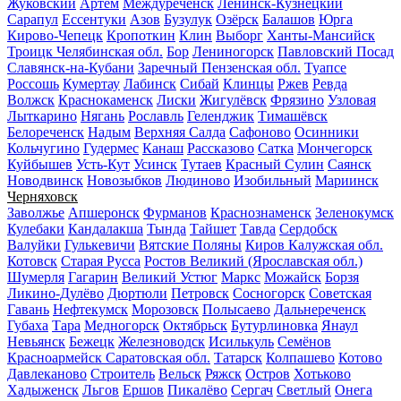
Жуковский
Артём
Междуреченск
Ленинск-Кузнецкий
Сарапул
Ессентуки
Азов
Бузулук
Озёрск
Балашов
Юрга
Кирово-Чепецк
Кропоткин
Клин
Выборг
Ханты-Мансийск
Троицк Челябинская обл.
Бор
Лениногорск
Павловский Посад
Славянск-на-Кубани
Заречный Пензенская обл.
Туапсе
Россошь
Кумертау
Лабинск
Сибай
Клинцы
Ржев
Ревда
Волжск
Краснокаменск
Лиски
Жигулёвск
Фрязино
Узловая
Лыткарино
Нягань
Рославль
Геленджик
Тимашёвск
Белореченск
Надым
Верхняя Салда
Сафоново
Осинники
Кольчугино
Гудермес
Канаш
Рассказово
Сатка
Мончегорск
Куйбышев
Усть-Кут
Усинск
Тутаев
Красный Сулин
Саянск
Новодвинск
Новозыбков
Людиново
Изобильный
Мариинск
Черняховск
Заволжье
Апшеронск
Фурманов
Краснознаменск
Зеленокумск
Кулебаки
Кандалакша
Тында
Тайшет
Тавда
Сердобск
Валуйки
Гулькевичи
Вятские Поляны
Киров Калужская обл.
Котовск
Старая Русса
Ростов Великий (Ярославская обл.)
Шумерля
Гагарин
Великий Устюг
Маркс
Можайск
Борзя
Ликино-Дулёво
Дюртюли
Петровск
Сосногорск
Советская
Гавань
Нефтекумск
Морозовск
Полысаево
Дальнереченск
Губаха
Тара
Медногорск
Октябрьск
Бутурлиновка
Янаул
Невьянск
Бежецк
Железноводск
Исилькуль
Семёнов
Красноармейск Саратовская обл.
Татарск
Колпашево
Котово
Давлеканово
Строитель
Вельск
Ряжск
Остров
Хотьково
Хадыженск
Льгов
Ершов
Пикалёво
Сергач
Светлый
Онега