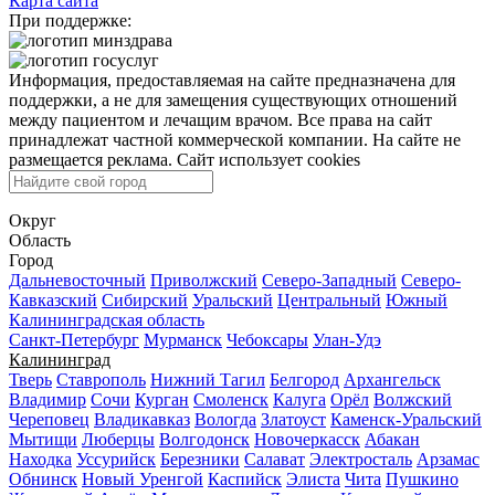
Карта сайта
При поддержке:
Информация, предоставляемая на сайте предназначена для
поддержки, а не для замещения существующих отношений
между пациентом и лечащим врачом. Все права на сайт
принадлежат частной коммерческой компании. На сайте не
размещается реклама. Сайт использует cookies
Округ
Область
Город
Дальневосточный
Приволжский
Северо-Западный
Северо-
Кавказский
Сибирский
Уральский
Центральный
Южный
Калининградская область
Санкт-Петербург
Мурманск
Чебоксары
Улан-Удэ
Калининград
Тверь
Ставрополь
Нижний Тагил
Белгород
Архангельск
Владимир
Сочи
Курган
Смоленск
Калуга
Орёл
Волжский
Череповец
Владикавказ
Вологда
Златоуст
Каменск-Уральский
Мытищи
Люберцы
Волгодонск
Новочеркасск
Абакан
Находка
Уссурийск
Березники
Салават
Электросталь
Арзамас
Обнинск
Новый Уренгой
Каспийск
Элиста
Чита
Пушкино