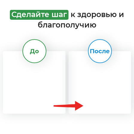
Сделайте шаг
к здоровью и
благополучию
До
После