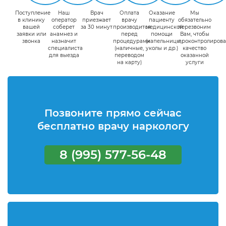
Поступление
Наш
Врач
Оплата
Оказание
Мы
в клинику
оператор
приезжает
врачу
пациенту
обязательно
вашей
соберет
за 30 минут
производится
медицинской
перезвоним
заявки или
анамнез и
перед
помощи
Вам, чтобы
звонка
назначит
процедурами
(капельницы,
проконтролирова
специалиста
(наличные,
уколы и др.)
качество
для выезда
переводом
оказанной
на карту)
услуги
Позвоните прямо сейчас
бесплатно врачу наркологу
8 (995) 577-56-48