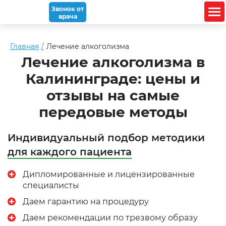
Звонок от
врача
Опытные специалисты.
Калининград
Главная
Лечение алкоголизма
Лечение алкоголизма в
8 (995) 577-56-48
Калининграде: цены и
Круглосуточная
анонимная
помощь в лечении
отзывы на самые
алкоголизма
передовые методы
Звонок от врача
Индивидуальный подбор методики
для каждого
пациента
Дипломированные и лицензированные
специалисты
Даем гарантию на процедуру
Даем рекомендации по трезвому образу